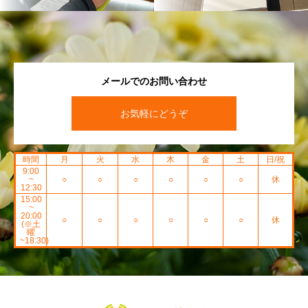
メールでのお問い合わせ
お気軽にどうぞ
時間
月
火
水
木
金
土
日/祝
9:00
~
○
○
○
○
○
○
休
12:30
15:00
~
20:00
○
○
○
○
○
○
休
(※土
曜
~18:30)