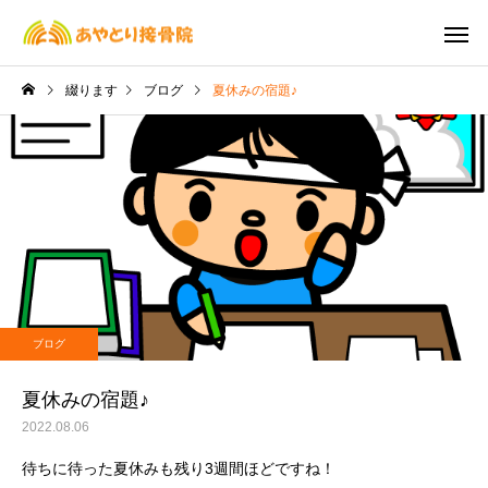
綴ります
ブログ
夏休みの宿題♪
交通事故治療
保険施
ブログ
ブログ
【７月のおしらせ】
６月８日(木) 休診
ブログ
夏休みの宿題♪
2022.08.06
待ちに待った夏休みも残り3週間ほどですね！