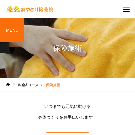
MENU
保険施術
交通事故治療
保険施
ブログ
ブログ
料金&コース
保険施術
【７月のおしらせ】
６月８日(木) 休診
いつまでも元気に動ける
身体づくりをお手伝いします！