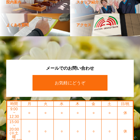
院内案内
スタッフ紹介
よくある質問
アクセス
メールでのお問い合わせ
お気軽にどうぞ
時間
月
火
水
木
金
土
日/祝
9:00
~
○
○
○
○
○
○
休
12:30
15:00
~
20:00
○
○
○
○
○
○
休
(※土
曜