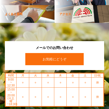
よくある質問
アクセス
メールでのお問い合わせ
お気軽にどうぞ
時間
月
火
水
木
金
土
日/祝
9:00
~
○
○
○
○
○
○
休
12:30
15:00
~
20:00
○
○
○
○
○
○
休
(※土
曜
~18:30)